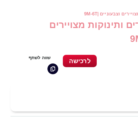
רים וצבעוניים |9M-6T
ם ותינוקות מצויירים
שווה לשתף
לרכישה