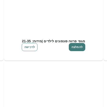
מגפי פרווה פונפונים לילדים |מידות: 21-35
להמלצה
לרכישה