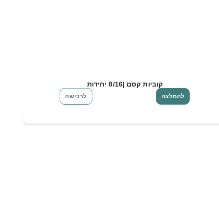
קוביות קסם |8/16 יחידות
להמלצה
לרכישה