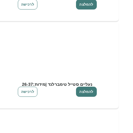
להמלצה
לרכישה
נעליים סטייל טימברלנד |מידות:26-37
להמלצה
לרכישה