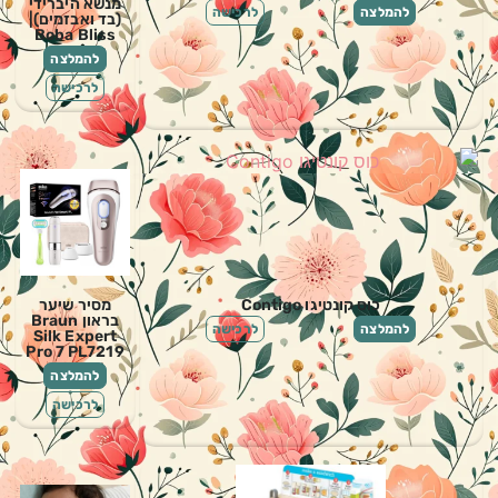
מנשא היברידי
להמלצה
לרכישה
(בד ואבזמים)|
Boba Bliss
להמלצה
לרכישה
כוס קונטיגו Contigo
מסיר שיער
בראון Braun
להמלצה
לרכישה
Silk Expert
Pro 7 PL7219
להמלצה
לרכישה