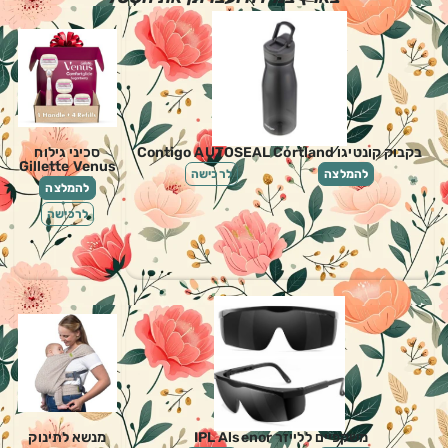
בקבוק קונטיגו Contigo AUTOSEAL Cortland
סכיני גילוח
Gillette Venus
להמלצה
לרכישה
להמלצה
לרכישה
משקפיים ללייזר IPL Alsenor
מנשא לתינוק