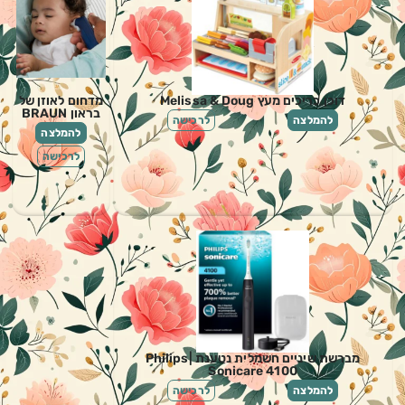
דוכן כריכים מעץ Melissa & Doug
מדחום לאוזן של
בראון BRAUN
להמלצה
לרכישה
להמלצה
לרכישה
מברשת שיניים חשמלית נטענת |Philips
Sonicare 4100
להמלצה
לרכישה