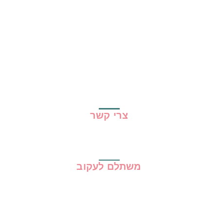
הכי נמכרים
קופונים
שיתופי פעולה
מדריכים
גילוי נאות
מדיניות פרטיות
תקנון האתר
צרי קשר
משתלם לעקוב