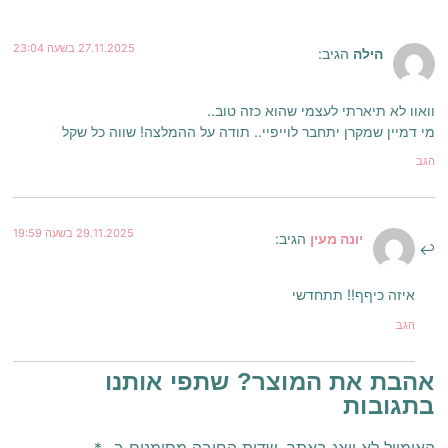
27.11.2025 בשעה 23:04
הילה
הגיב:
וואוו לא תיארתי לעצמי שהוא כזה טוב..
מי דמיין שמקרן יתחבר לוייפיי.. תודה על ההמלצה! שווה כל שקל
הגב
29.11.2025 בשעה 19:59
יונה מעין
הגיב:
איזה כיףף!! תתחדשי
הגב
אהבת את המוצר? שתפי אותנו
בתגובות
האימייל לא יוצג באתר.
שדות החובה מסומנים ב-
*