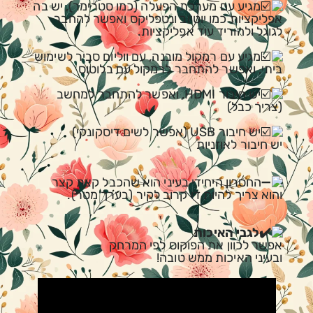
מגיע עם מערכת הפעלה (כמו סטרימר), יש בה
אפליקציות כמו יוטיוב ונטפליקס ואפשר להחבר
לגוגל ולהוריד עוד אפליקציות.
מגיע עם רמקול מובנה, עם ווליום סביר לשימוש
ביתי, ואפשר להתחבר לרמקול עם בלוטוס
יש חיבור HDMI, ואפשר להתחבר למחשב
(צריך כבל)
יש חיבור USB (אפשר לשים דיסקונקי)
יש חיבור לאוזניות
החסרון היחידי בעיני הוא שהכבל קצת קצר
והוא צריך להיות די קרוב לקיר (בערך מטר).
לגבי האיכות
אפשר לכוון את הפוקוס לפי המרחק
ובעיני האיכות ממש טובה!