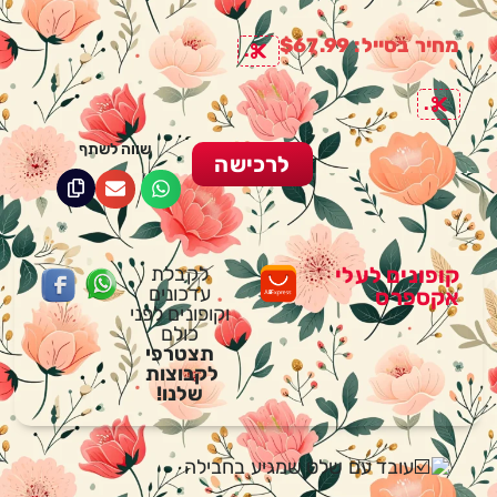
מחיר בסייל: $67.99
.
.
שווה לשתף
לרכישה
קופונים לעלי
לקבלת
עדכונים
אקספרס
וקופונים לפני
כולם
תצטרפי
לקבוצות
שלנו!
עובד עם שלט שמגיע בחבילה