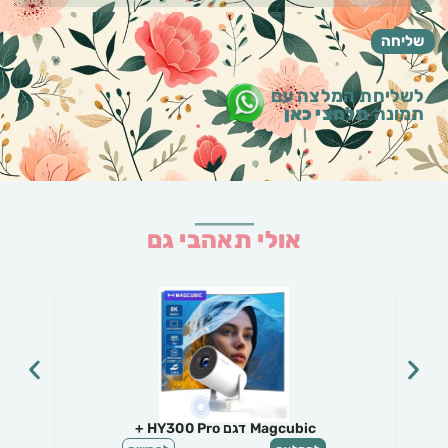
לשליחת המלצה עם
תמונה
תלחצי כאן
אולי תאהבי גם
Magcubic דגם HY300 Pro +