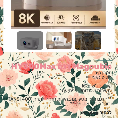
Magcubic דגם HY300Max
מקרן קיר
פשוט גאוניייייי
קל ונוח לשימוש!
והאיכות שלו ממש מפתיעה
**הדגם הזה מגיע עם בהירות חזקה יותרה (400 ANSI)
וכולל פוקוס אוטומטי**
לבחור eu plug