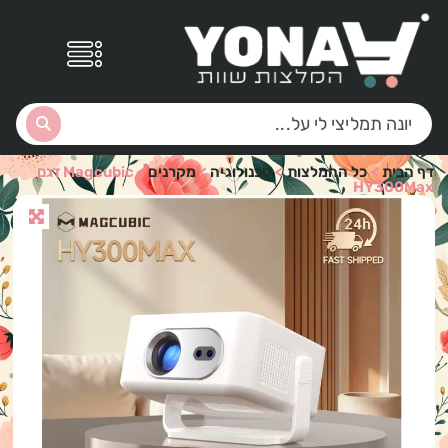
דף הבית
>
כל ההמלצות
>
טכנולוגיה
>
מקרנים
>
Magcubic דגם
HY300Max