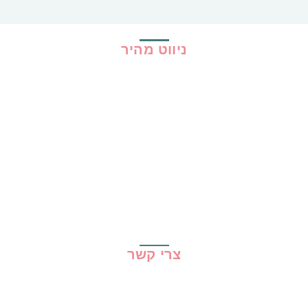
ניווט מהיר
בית
כל ההמלצות
הכי נמכרים
קופונים
שיתופי פעולה
מדריכים
גילוי נאות
מדיניות פרטיות
תקנון האתר
צרי קשר