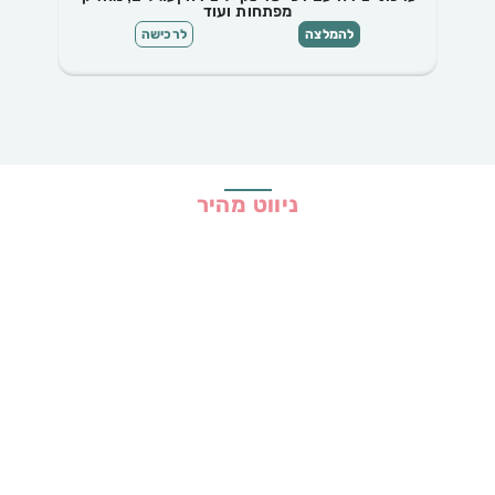
מפתחות ועוד
להמלצה
לרכישה
ניווט מהיר
בית
כל ההמלצות
הכי נמכרים
קופונים
שיתופי פעולה
מדריכים
גילוי נאות
מדיניות פרטיות
תקנון האתר