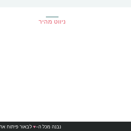
ניווט מהיר
בית
כל ההמלצות
הכי נמכרים
קופונים
שיתופי פעולה
מדריכים
גילוי נאות
מדיניות פרטיות
תקנון האתר
נבנה מכל ה-
♥
לבאור פיתוח את