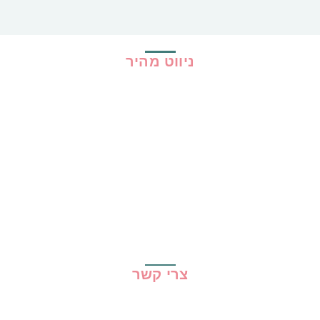
ניווט מהיר
בית
כל ההמלצות
הכי נמכרים
קופונים
שיתופי פעולה
מדריכים
גילוי נאות
מדיניות פרטיות
תקנון האתר
צרי קשר