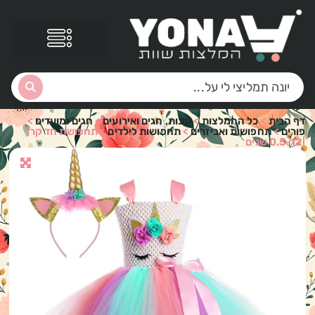
דף הבית
>
כל ההמלצות
>
עונות, חגים ואירועים
>
חגים ומועדים
>
פורים
>
תחפושות ואביזרים
>
תחפושות לילדים
>
תחפושת חד קרן
|0.5-12 שנים