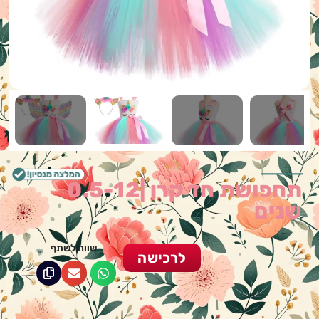
תחפושת חד קרן |0.5-12
שנים
שווה לשתף
לרכישה