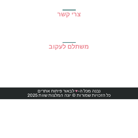
תקנון האתר
צרי קשר
משתלם לעקוב
נבנה מכל ה-
♥
לבאור פיתוח אתרים
כל הזכויות שמורות © יונה המלצות שוות 2025