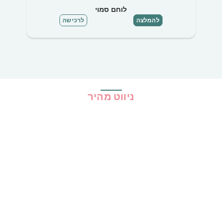
לוחם סמוי
להמלצה
לרכישה
ניווט מהיר
בית
כל ההמלצות
הכי נמכרים
קופונים
שיתופי פעולה
מדריכים
גילוי נאות
מדיניות פרטיות