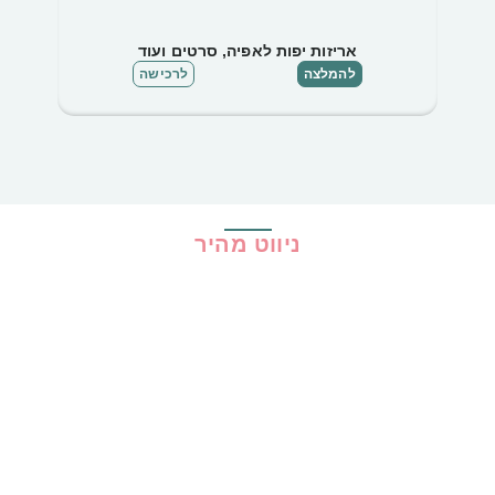
אריזות יפות לאפיה, סרטים ועוד
להמלצה
לרכישה
ניווט מהיר
בית
כל ההמלצות
הכי נמכרים
קופונים
שיתופי פעולה
מדריכים
גילוי נאות