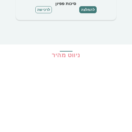
סיכות פפיון
להמלצה
לרכישה
ניווט מהיר
בית
כל ההמלצות
הכי נמכרים
קופונים
שיתופי פעולה
מדריכים
גילוי נאות
מדיניות פרטיות
תקנון האתר