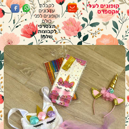
קופונים לעלי
לקבלת
עדכונים
אקספרס
וקופונים לפני
כולם
תצטרפי
לקבוצות
שלנו!