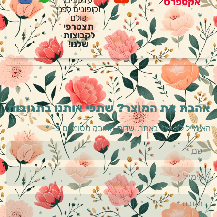
עדכונים
אקספרס
וקופונים לפני
כולם
תצטרפי
לקבוצות
שלנו!
אהבת את המוצר? שתפי אותנו בתגובות
האימייל לא יוצג באתר.
שדות החובה מסומנים ב-
*