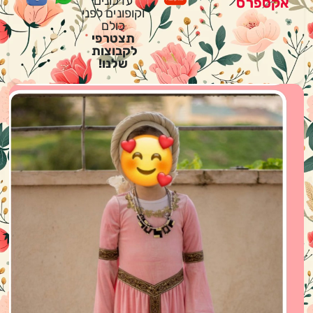
עדכונים
אקספרס
וקופונים לפני
כולם
תצטרפי
לקבוצות
שלנו!