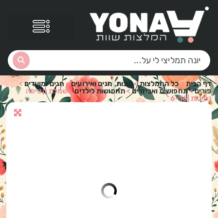
דף הבית
>
כל ההמלצות
>
עונות, חגים ואירועים
>
חגים ומועדים
>
פורים
>
תחפושות ואביזרים
>
תחפושות לילדים
>
שמלת קטיפה
נסיכות |6-16