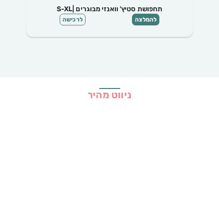
תחפושת סטיץ' וואנזי מבוגרים |S-XL
להמלצה
לרכישה
ניווט מהיר
בית
כל ההמלצות
הכי נמכרים
קופונים
שיתופי פעולה
מדריכים
גילוי נאות
מדיניות פרטיות