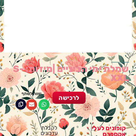
שמלת ימי הביניים |מידות: S-
XXL
שווה לשתף
לרכישה
קופונים לעלי
לקבלת
עדכונים
אקספרס