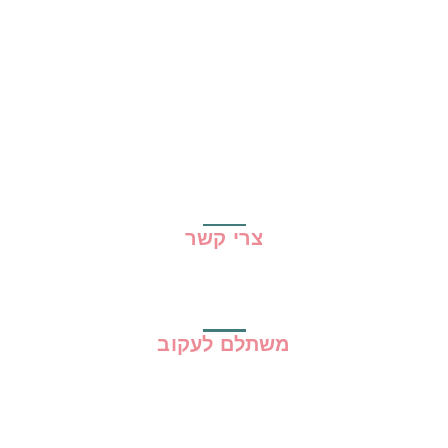
כל ההמלצות
הכי נמכרים
קופונים
שיתופי פעולה
מדריכים
גילוי נאות
מדיניות פרטיות
תקנון האתר
צרי קשר
משתלם לעקוב