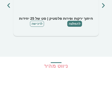
חיתוך ירקות ופירות פלסטיק | סט של 25 יחידות
תיקי 
להמלצה
לרכישה
ניווט מהיר
בית
כל ההמלצות
הכי נמכרים
קופונים
שיתופי פעולה
מדריכים