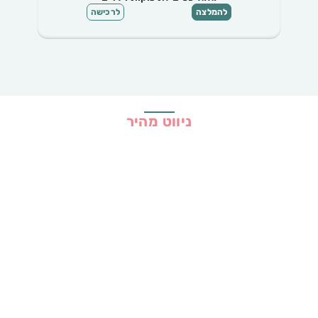
להמלצה
לרכישה
ניווט מהיר
בית
כל ההמלצות
הכי נמכרים
קופונים
שיתופי פעולה
מדריכים
גילוי נאות
מדיניות פרטיות
תקנון האתר