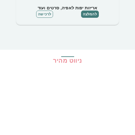
אריזות יפות לאפיה, סרטים ועוד
להמלצה
לרכישה
ניווט מהיר
בית
כל ההמלצות
הכי נמכרים
קופונים
שיתופי פעולה
מדריכים
גילוי נאות
מדיניות פרטיות