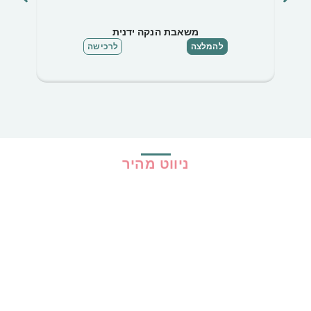
משאבת הנקה ידנית
להמלצה
לרכישה
ניווט מהיר
בית
כל ההמלצות
הכי נמכרים
קופונים
שיתופי פעולה
מדריכים
גילוי נאות