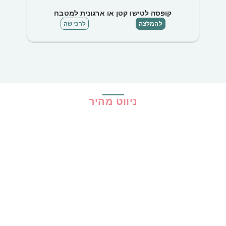
קופסה לטישו קטן או ארגונית למטבח
להמלצה
לרכישה
ניווט מהיר
בית
כל ההמלצות
הכי נמכרים
קופונים
שיתופי פעולה
מדריכים
גילוי נאות
מדיניות פרטיות