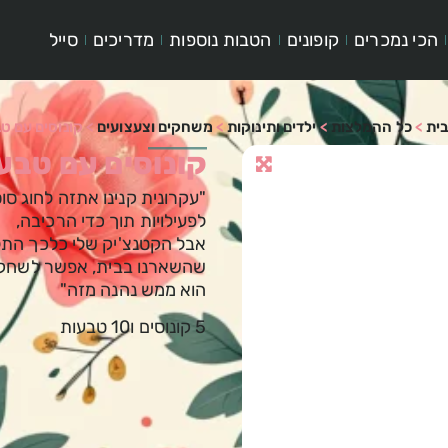
הכי נמכרים
קופונים
הטבות נוספות
מדריכים
סייל
ית
>
כל ההמלצות
>
ילדים ותינוקות
>
משחקים וצעצועים
>
קונוסים עם ט
קונוסים עם טבע
"עקרונית קנינו אתזה לחוג סו
לפעילויות תוך כדי הרכיבה,
אבל הקטנצ'יק שלי כלכך הת
שהשארנו בבית, אפשר לשחק 
הוא ממש נהנה מזה"
5 קונוסים ו10 טבעות