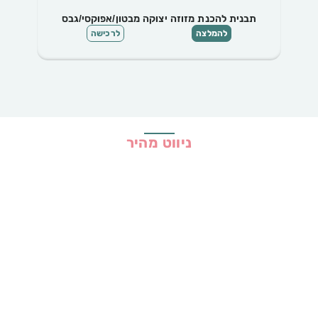
תבנית להכנת מזוזה יצוקה מבטון/אפוקסי/גבס
להמלצה
לרכישה
ניווט מהיר
בית
כל ההמלצות
הכי נמכרים
קופונים
שיתופי פעולה
מדריכים
גילוי נאות
מדיניות פרטיות