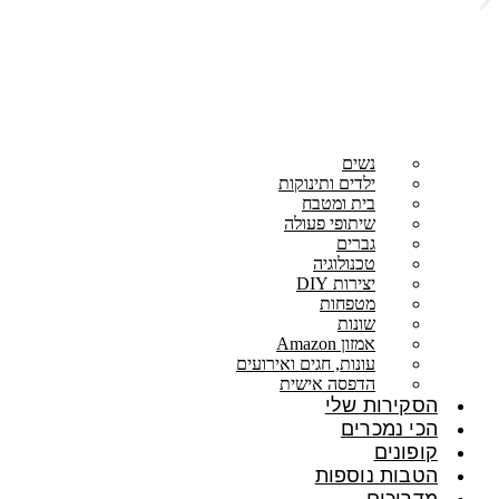
נשים
ילדים ותינוקות
בית ומטבח
שיתופי פעולה
גברים
טכנולוגיה
יצירות DIY
מטפחות
שונות
אמזון Amazon
עונות, חגים ואירועים
הדפסה אישית
הסקירות שלי
הכי נמכרים
קופונים
הטבות נוספות
מדריכים