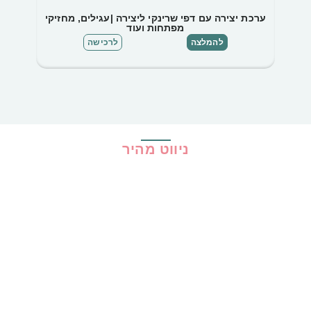
ערכת יצירה עם דפי שרינקי ליצירה |עגילים, מחזיקי
מפתחות ועוד
להמלצה
לרכישה
ניווט מהיר
בית
כל ההמלצות
הכי נמכרים
קופונים
שיתופי פעולה
מדריכים
גילוי נאות
מדיניות פרטיות