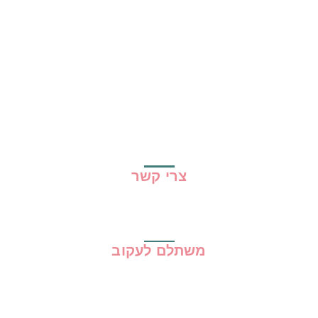
כל ההמלצות
הכי נמכרים
קופונים
שיתופי פעולה
מדריכים
גילוי נאות
מדיניות פרטיות
תקנון האתר
צרי קשר
משתלם לעקוב