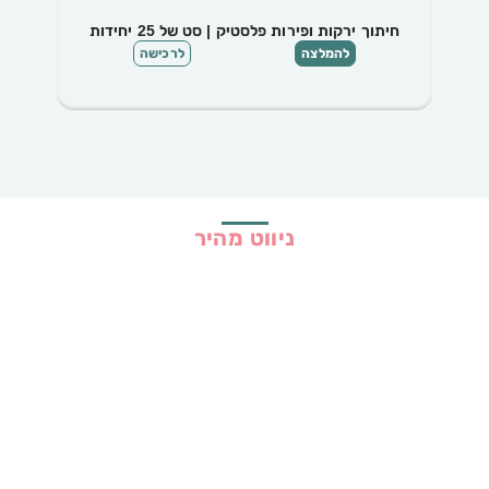
חיתוך ירקות ופירות פלסטיק | סט של 25 יחידות
תיקי 
להמלצה
לרכישה
ניווט מהיר
בית
כל ההמלצות
הכי נמכרים
קופונים
שיתופי פעולה
מדריכים
גילוי נאות
מדיניות פרטיות