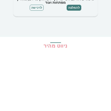
מפתחות ועוד
להמלצה
לרכישה
ניווט מהיר
בית
כל ההמלצות
הכי נמכרים
קופונים
שיתופי פעולה
מדריכים
גילוי נאות
מדיניות פרטיות
תקנון האתר