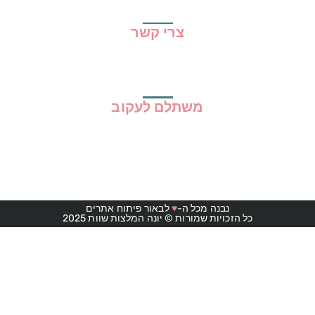
תקנון האתר
צרי קשר
משתלם לעקוב
נבנה מכל ה-
♥
לבאור פיתוח אתרים
כל הזכויות שמורות © יונה המלצות שוות 2025