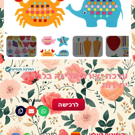
ערכת יצירה אריגה בלבד |4
יחידות
שווה לשתף
לרכישה
קופונים לעלי
לקבלת