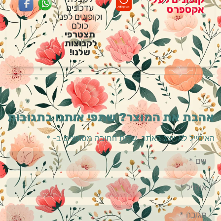
עדכונים
אקספרס
וקופונים לפני
כולם
תצטרפי
לקבוצות
שלנו!
אהבת את המוצר? שתפי אותנו בתגובות
האימייל לא יוצג באתר.
שדות החובה מסומנים ב-
*