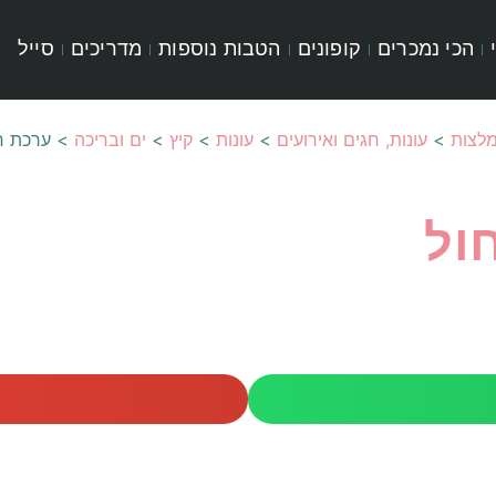
הכי נמכרים
קופונים
הטבות נוספות
מדריכים
סייל
לצות
>
עונות, חגים ואירועים
>
עונות
>
קיץ
>
ים ובריכה
>
ערכת ח
ול