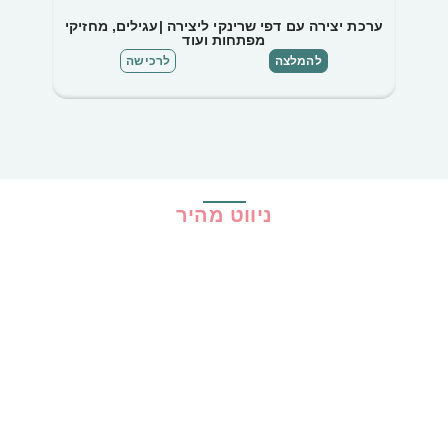
ערכת יצירה עם דפי שרינקי ליצירה |עגילים, מחזיקי
מפתחות ועוד
להמלצה
לרכישה
ניווט מהיר
בית
כל ההמלצות
הכי נמכרים
קופונים
שיתופי פעולה
מדריכים
גילוי נאות
מדיניות פרטיות