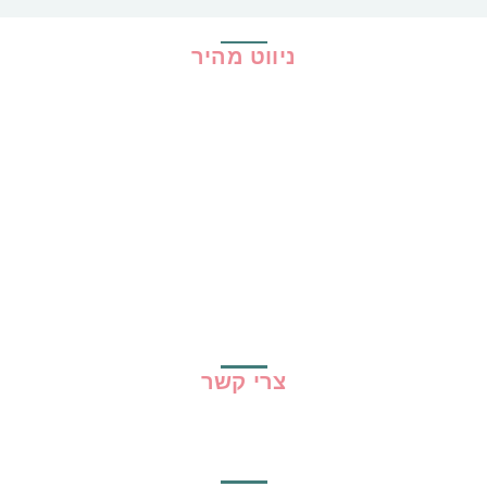
ניווט מהיר
בית
כל ההמלצות
הכי נמכרים
קופונים
שיתופי פעולה
מדריכים
גילוי נאות
מדיניות פרטיות
תקנון האתר
צרי קשר