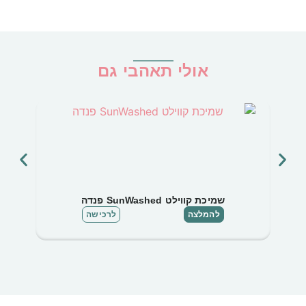
אולי תאהבי גם
שמיכת קווילט SunWashed פנדה
להמלצה
לרכישה