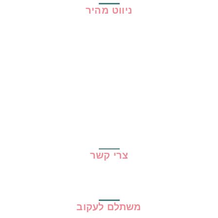
ניווט מהיר
בית
כל ההמלצות
הכי נמכרים
קופונים
שיתופי פעולה
מדריכים
גילוי נאות
מדיניות פרטיות
תקנון האתר
צרי קשר
משתלם לעקוב