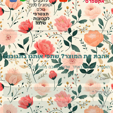
עדכונים
אקספרס
וקופונים לפני
כולם
תצטרפי
לקבוצות
שלנו!
אהבת את המוצר? שתפי אותנו בתגובות
האימייל לא יוצג באתר.
שדות החובה מסומנים ב-
*