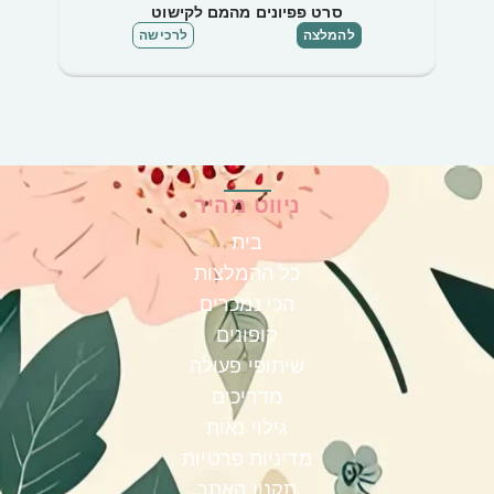
סרט פפיונים מהמם לקישוט
שרש
להמלצה
לרכישה
ניווט מהיר
בית
כל ההמלצות
הכי נמכרים
קופונים
שיתופי פעולה
מדריכים
גילוי נאות
מדיניות פרטיות
תקנון האתר