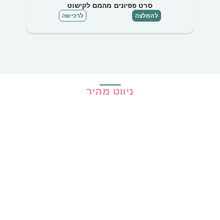
סרט פפיונים מהמם לקישוט
שרש
להמלצה
לרכישה
ניווט מהיר
בית
כל ההמלצות
הכי נמכרים
קופונים
שיתופי פעולה
מדריכים
גילוי נאות
מדיניות פרטיות
תקנון האתר