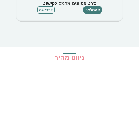
סרט פפיונים מהמם לקישוט
שרש
להמלצה
לרכישה
ניווט מהיר
בית
כל ההמלצות
הכי נמכרים
קופונים
שיתופי פעולה
מדריכים
גילוי נאות
מדיניות פרטיות
תקנון האתר