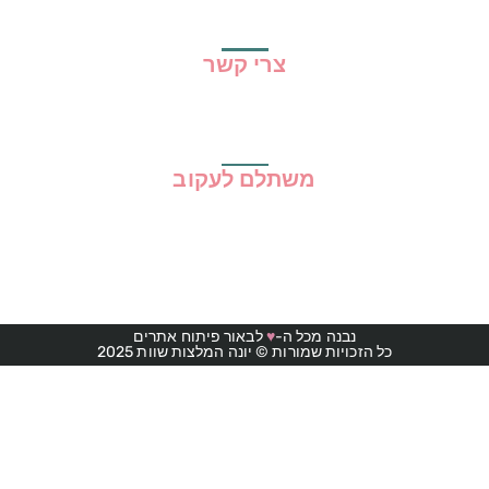
תקנון האתר
צרי קשר
משתלם לעקוב
נבנה מכל ה-
♥
לבאור פיתוח אתרים
כל הזכויות שמורות © יונה המלצות שוות 2025