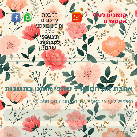
קופונים לעלי
לקבלת
עדכונים
אקספרס
וקופונים לפני
כולם
תצטרפי
לקבוצות
שלנו!
אהבת את המוצר? שתפי אותנו בתגובות
האימייל לא יוצג באתר.
שדות החובה מסומנים ב-
*