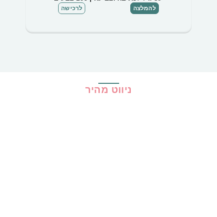
להמלצה
לרכישה
ניווט מהיר
בית
כל ההמלצות
הכי נמכרים
קופונים
שיתופי פעולה
מדריכים
גילוי נאות
מדיניות פרטיות
תקנון האתר