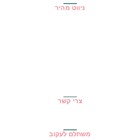
ניווט מהיר
בית
כל ההמלצות
הכי נמכרים
קופונים
שיתופי פעולה
מדריכים
גילוי נאות
מדיניות פרטיות
תקנון האתר
צרי קשר
משתלם לעקוב