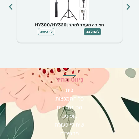
חצובה מעמד למקרן HY300/HY320
להמלצה
לרכישה
ניווט מהיר
בית
כל ההמלצות
הכי נמכרים
קופונים
שיתופי פעולה
מדריכים