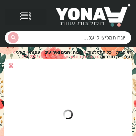
דף הבית
>
כל ההמלצות
>
עונות, חגים ואירועים
>
עונות
>
חורף
>
נעלי בית חורפיות
>
נעלי בית סגורות לילדים |מידות: 22-33