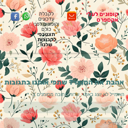
קופונים לעלי
לקבלת
עדכונים
אקספרס
וקופונים לפני
כולם
תצטרפי
לקבוצות
שלנו!
אהבת את המוצר? שתפי אותנו בתגובות
האימייל לא יוצג באתר.
שדות החובה מסומנים ב-
*