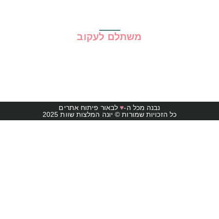
משתלם לעקוב
נבנה מכל ה-
♥
לבאור פיתוח אתרים
כל הזכויות שמורות © יונה המלצות שוות 2025