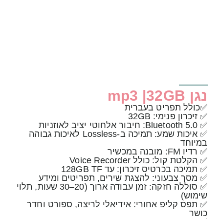
נגן mp3 |32GB
✅כולל תפריט בעברית
✅ זיכרון פנימי: ‎32GB
✅ Bluetooth 5.0: חיבור אלחוטי יציב לאוזניות
✅ איכות שמע: תמיכה ב-Lossless לאיכות גבוהה
במיוחד
✅ רדיו FM: מובנה במכשיר
✅ הקלטת קול: כולל Voice Recorder
✅ תמיכה בכרטיס זיכרון: עד ‎128GB TF‎
✅ מסך צבעוני: להצגת שירים, תפריטים ומידע
✅ סוללה חזקה: זמן עבודה ארוך (20–30 שעות, תלוי
שימוש)
✅ תפס קליפ אחורי: אידיאלי לריצה, ספורט וחדר
כושר