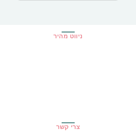
ניווט מהיר
בית
כל ההמלצות
הכי נמכרים
קופונים
שיתופי פעולה
מדריכים
גילוי נאות
מדיניות פרטיות
תקנון האתר
צרי קשר