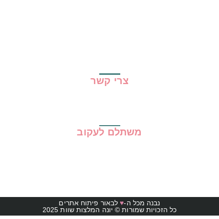
שיתופי פעולה
מדריכים
גילוי נאות
מדיניות פרטיות
תקנון האתר
צרי קשר
משתלם לעקוב
נבנה מכל ה-
♥
לבאור פיתוח אתרים
כל הזכויות שמורות © יונה המלצות שוות 2025