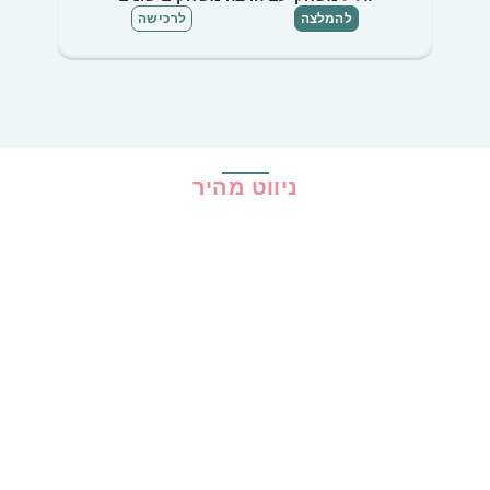
להמלצה
לרכישה
ניווט מהיר
בית
כל ההמלצות
הכי נמכרים
קופונים
שיתופי פעולה
מדריכים
גילוי נאות
מדיניות פרטיות
תקנון האתר