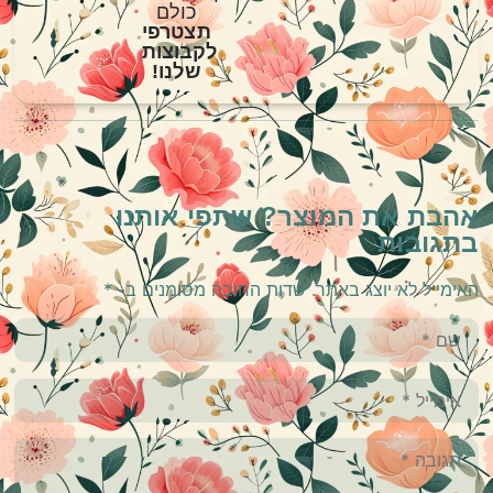
כולם
תצטרפי
לקבוצות
שלנו!
אהבת את המוצר? שתפי אותנו
בתגובות
האימייל לא יוצג באתר.
שדות החובה מסומנים ב-
*