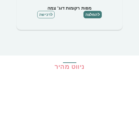
מפות רקומות דוג' צמה
להמלצה
לרכישה
ניווט מהיר
בית
כל ההמלצות
הכי נמכרים
קופונים
שיתופי פעולה
מדריכים
גילוי נאות
מדיניות פרטיות